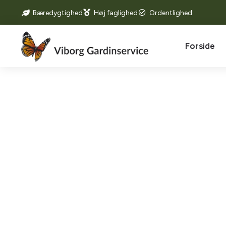
Bæredygtighed
Høj faglighed
Ordentlighed
Forside
Markiser i Hern