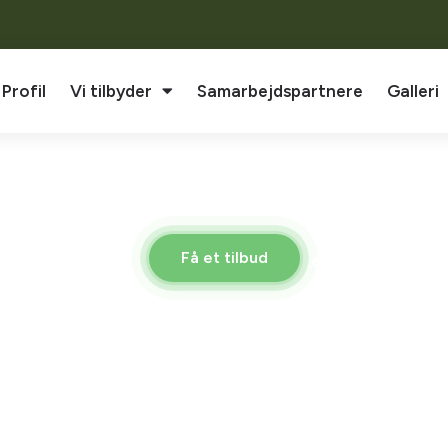
Profil
Vi tilbyder
Samarbejdspartnere
Galleri
ing
Få et tilbud
10.000+ kund