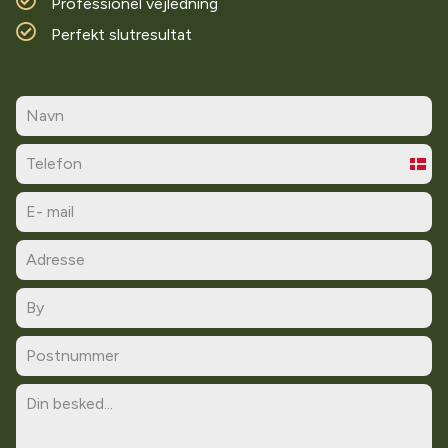
Professionel vejledning
Perfekt slutresultat
Denm
+45