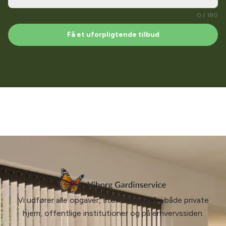
0 / 180
Få et uforpligtende tilbud
Vi udfører alle opgaver, store som små, i både private
hjem, offentlige institutioner og på erhvervssiden.