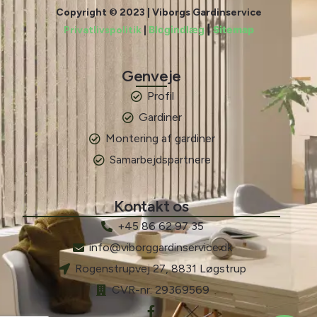
Copyright © 2023 | Viborgs Gardinservice
Blogindlæg
|
Sitemap
Privatlivspolitik
|
Genveje
Profil
Gardiner
Montering af gardiner
Samarbejdspartnere
Kontakt os
+45 86 62 97 35
info@viborggardinservice.dk
Rogenstrupvej 27, 8831 Løgstrup
CVR-nr: 29369569